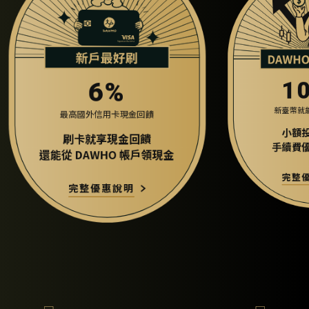
100元
新臺幣就能投資優質企業
小額投資零負擔
金
手續費優惠銅板價起
完整優惠說明