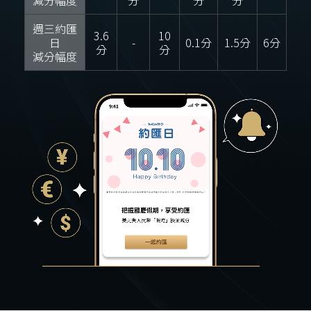
減分幅度
分
分
分
週三約匯
3.6
10
日
-
0.1分
1.5分
6分
分
分
減分幅度