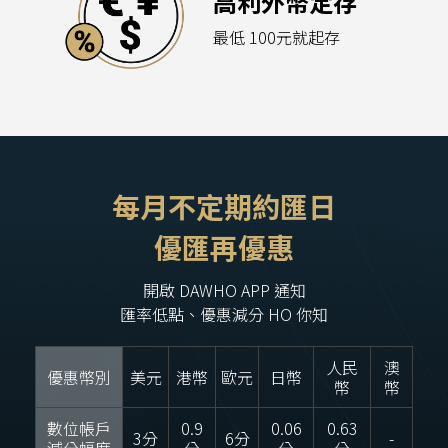
高利外幣定存
最低 100元就起存
每月不定期約匯日
優匯再優惠
開啟 DAWHO APP 通知
匯率低點、優惠減分 HO 你知
人民
澳
優惠幣別
美元
港幣
歐元
日幣
幣
幣
數位帳戶
0.9
0.06
0.63
3分
6分
-