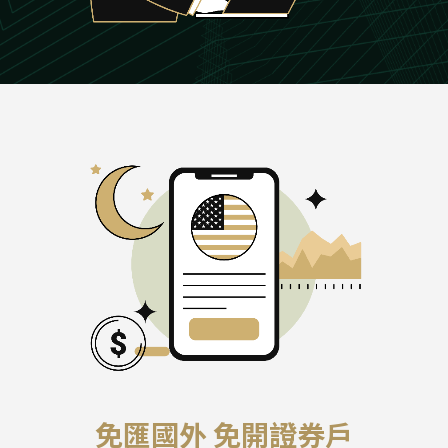
免匯國外 免開證券戶