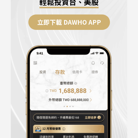
64.61%
輕鬆投資台、美股
立即下載 DAWHO APP
查看更多