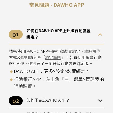
開戶相關
常見問題 - DAWHO APP
帳戶相關
分級制度
如何在DAWHO APP上升級行動裝置
提升帳戶權限
綁定？
存款
請先使用DAWHO APP升級行動裝置綁定，詳細操作
方式及說明請參考「
綁定說明
」。若有使用永豐行動
自動扣繳
銀行APP，也別忘了一同升級行動裝置綁定喔。
DAWHO APP：更多>設定>裝置綁定。
信用卡
行動銀行APP：左上角「三」選單>管理我的
金融卡
行動裝置。
提款轉帳
如何下載DAWHO APP？
投資