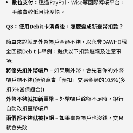
數位支付：
透過PayPal、Wise等國際轉帳平台，
手續費較低且速度快。
Q3：使用Debit卡消費後，怎麼變成新臺幣扣款？
簡單來說就是外幣帳戶金額不夠，以永豐DAWHO現
金回饋Debit卡舉例，提供以下扣款邏輯及注意事
項:
將優先扣外幣帳戶
– 如果刷外幣，會先看你的外幣
帳戶夠不夠(須留意會「預扣」交易金額的105%(多
扣5%當保證金))
外幣不夠就扣新臺幣
– 外幣帳戶餘額不足時，銀行
自動改扣臺幣帳戶
兩個都不夠就被拒絕
– 如果臺幣帳戶也沒錢，交易
就會失敗