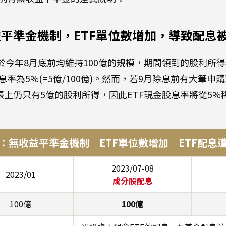
平準金機制，ETF單位數增加，導致配息
於今年8月底前均維持100億的規模，期間領到的股利所得
率為5%(=5億/100億)。然而，若9月除息前有大筆申購
帳上仍只有5億的股利所得，因此ETF現金股息率將從5%稀釋
：
無收益平準金
機制 ETF單位數
增加
ETF配息
2023/07-08
2023/01
成分股配息
100億
100億