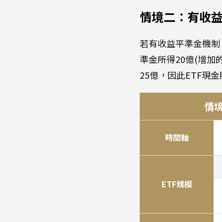
情境二：有收
若有收益平準金機制
準金所得20億(增加
25億，因此ETF現金
情
時間軸
ETF規模