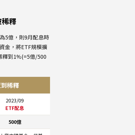
被稀釋
為5億，則9月配息時
資金，將ETF規模擴
到1%(=5億/500
遭到
稀釋
2023/09
ETF配息
500億