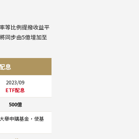
率等比例提撥收益平
入將同步由5億增加至
配息
2023/09
ETF配息
500億
前大舉申購基金，使基