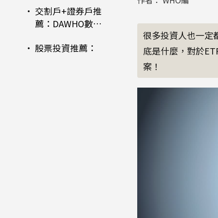
作者： WHO編
交割戶+證券戶推
薦：DAWHO數位
很多投資人也一定
帳戶 | 永豐金證券
股票投資推薦：
大戶投，銀證雙
底是什麼，對於E
永豐金證券大戶
開一次滿足
案！
投 台/美股、期權
皆能投資、享手
續費優惠