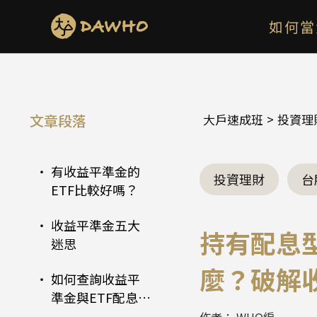
簡單來說：收益
如何當
平準金是什麼？
有什麼影響？
為什麼會有「收
益平準金」制度
的出現？
收益平準金如何
文章段落
大戶速成班
>
投資理
防止配息遭稀
釋？
有收益平準金的
投資理財
台
ETF比較好嗎？
收益平準金五大
持有配息
迷思
麼？破解
如何查詢收益平
準金與ETF配息
率？