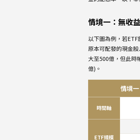
情境一：無收益
以下圖為例，若ETF
原本可配發的現金股息
大至500億，但此時
億)。
情境一
時間軸
ETF規模