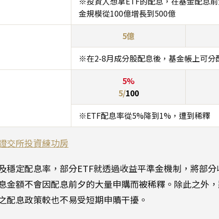
※投資人想拿ETF的配息，在基金配息
金規模從100億增長到500億
5億
※在2-8月成分股配息後，基金帳上可分
5%
5/
100
※ETF配息率從5%降到1%，遭到稀釋
證交所投資練功房
及穩定配息率，部分ETF就透過收益平準金機制，將部分
息金額不會因配息前夕的大量申購而被稀釋。除此之外，
之配息政策較也不易受短期申贖干擾。