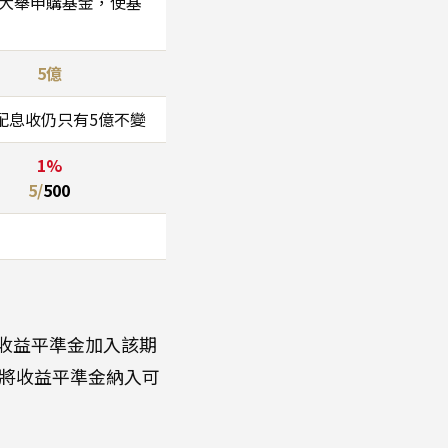
前大舉申購基金，使基
5億
配息收仍只有5億不變
1%
5/
500
收益平準金加入該期
將收益平準金納入可