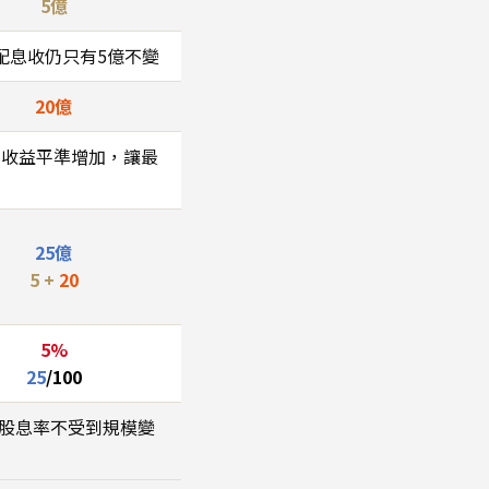
5億
配息收仍只有5億不變
20億
，收益平準增加，讓最
25億
5 +
20
5%
25
/100
，股息率不受到規模變