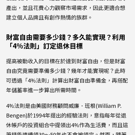
產出，並且花費心力觀察市場需求，因此更適合想
建立個人品牌且有創作熱情的族群。
財富自由需要多少錢？多久能實現？利用
「4%法則」訂定退休目標
提高被動收入的目標在於達到財富自由，但是財富
自由究竟需要準備多少錢？幾年才能實現呢？此時
可透過「4%法則」計算出財富自由準備金，再搭配
年儲蓄率進一步算出所需時間。
4%法則是由美國財務顧問威廉．班根(William P.
Bengen)於1994年提出的經驗法則，意指每年從退
休帳戶的投資組合中提領出4%作為生活費，而且這
筆錢能連續領30～50年也不會被領完。然而，隨著