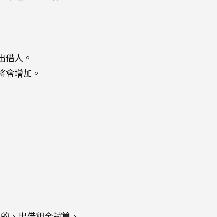
出借人。
將會增加。
標的、出借租金試算、