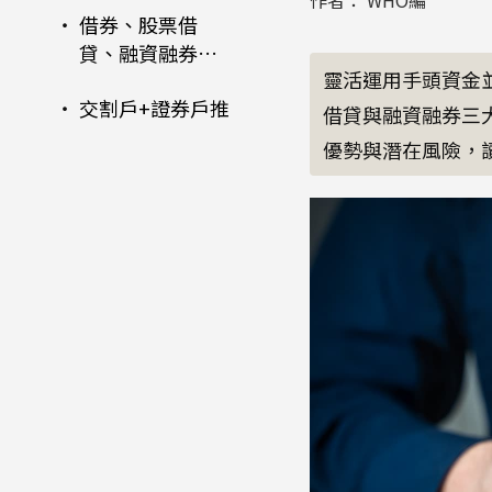
作者： WHO編
借券、股票借
貸、融資融券風
靈活運用手頭資金
險比較
交割戶+證券戶推
借貸與融資融券三
薦：DAWHO數位
優勢與潛在風險，
帳戶 | 永豐金證券
股票投資推薦：
大戶投，銀證雙
永豐金證券大戶
開一次滿足
投 台/美股、期權
皆能投資、享手
續費優惠