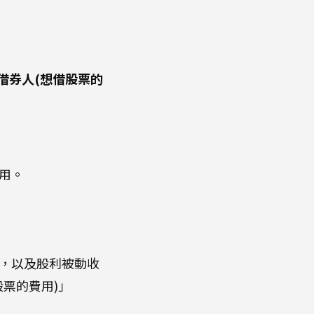
借券人(想借股票的
用。
，以及股利被動收
票的費用)」