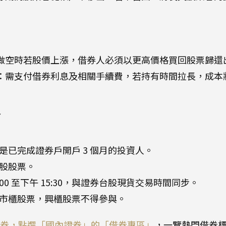
做空時若股價上漲，借券人必須以更高價格買回股票歸還
：需支付借券利息及相關手續費，若持有時間拉長，成本
格
須是已完成證券戶開戶 3 個月的投資人。
 股股票。
00 至下午 15:30，與證券台股現貨交易時間同步。
市櫃股票，興櫃股票不得參與。
券，點選「國內證券」的「借券專區」
，一覽熱門借券