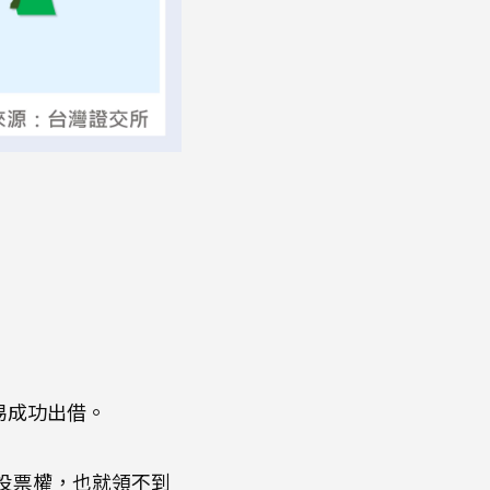
易成功出借。
。
投票權，也就領不到