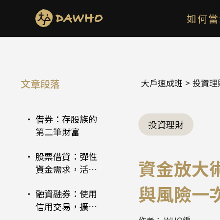
如何當
資金再放大是什
文章段落
大戶速成班
>
投資理
麼?
借券：存股族的
投資理財
第二筆財富
股票借貸：彈性
資金放大
資金需求，活化
閒置資產
與風險一
融資融券：使用
信用交易，擴大
投資效益