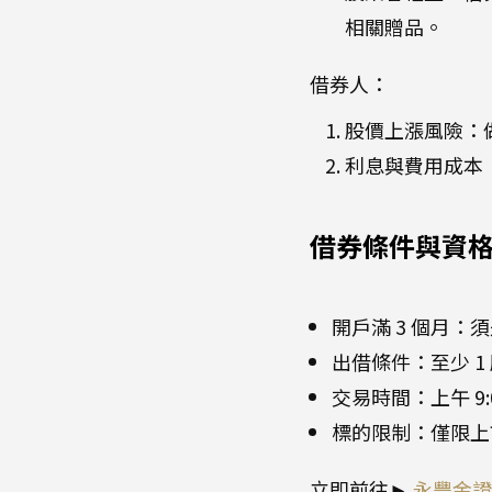
相關贈品。
借券人：
股價上漲風險：
利息與費用成本
借券條件與資
開戶滿 3 個月：
出借條件：至少 1
交易時間：上午 9:
標的限制：僅限上
立即前往►
永豐金證