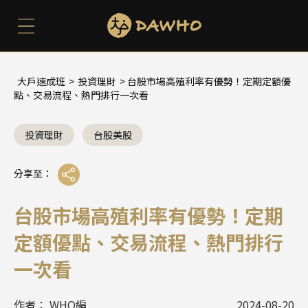
大戶速成班
>
投資理財
> 台股市場高殖利率有優勢！定期定額優
點、交易流程、熱門排行一次看
投資理財
台股美股
分享至：
台股市場高殖利率有優勢！定期
定額優點、交易流程、熱門排行
一次看
作者： WHO編
2024-08-20