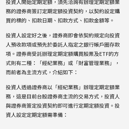
投資人開始定期定額，須先洽詢有辦理定期定額業
務的證券商簽訂定期定額投資契約，以契約設定購
買的標的、扣款日期、扣款方式、扣款金額等。
投資人設定好之後，證券商即會依契約規定向投資
人預收款項或預先於委託人指定之銀行帳戶圈存款
項。證券商受託辦理定期定額購買股票及ETF的方
式則有二種：「經紀業務」或「財富管理業務」，
而前者為主流方式，介紹如下：
投資人透過證券商以「經紀業務」辦理定期定額業
務，這是目前台股證券商主流的交易方式，投資人
與證券商簽定投資契約即可進行定期定額投資。投
資人設定定期定額需準備：