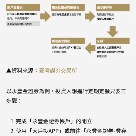
▲資料來源：
臺灣證券交易所
以永豐金證券為例，投資人想進行定期定額只要三
步驟：
完成「永豐金證券帳戶」的開立
使用「大戶投APP」或前往「永豐金證券-豐存