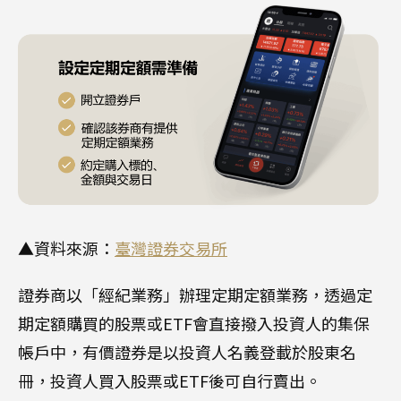
▲資料來源：
臺灣證券交易所
證券商以「經紀業務」辦理定期定額業務，透過定
期定額購買的股票或ETF會直接撥入投資人的集保
帳戶中，有價證券是以投資人名義登載於股東名
冊，投資人買入股票或ETF後可自行賣出。