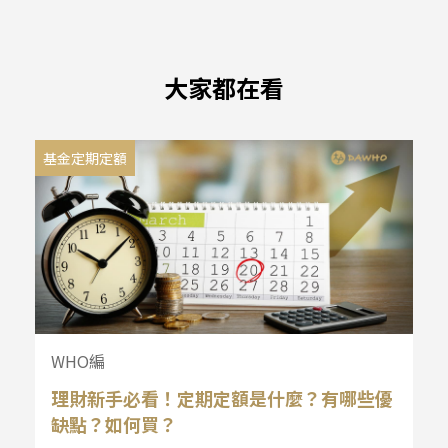
大家都在看
基金定期定額
WHO編
理財新手必看！定期定額是什麼？有哪些優
缺點？如何買？