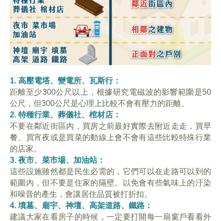
1. 高壓電塔、變電所、瓦斯行：
距離至少300公尺以上，根據研究電磁波的影響範圍是50
公尺，但300公尺是心理上比較不會有壓力的距離。
2. 特種行業、葬儀社、棺材店：
不要在鄰近街區內，買房之前最好實際去附近走走，買早
餐、買宵夜或是買菜的動線上會不會有這些比較特殊行業
的店家。
3. 夜市、菜市場、加油站：
這些設施雖然都是民生必需的，它們可以在走路可以到的
範圍內，但不要是住家的隔壁。以免會有些氣味上的汙染
和噪音的產生，會讓居住品質被打折扣。
4. 墳墓、廟宇、神壇、高架道路、鐵路：
建議大家在看房子的時候，一定要打開每一扇窗戶看看外