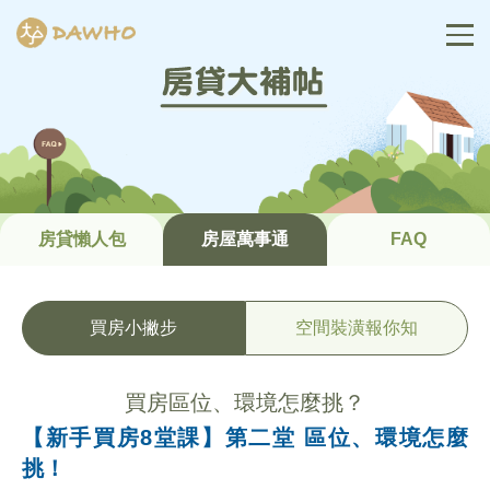
首頁
房貸試算
我要買房
理財型房貸
我要轉貸
房貸懶人包
房屋萬事通
FAQ
輕房貸專案
我要買房
買房小撇步
空間裝潢報你知
理財型房貸
我要轉貸
買房區位、環境怎麼挑？
房貸大補帖
【新手買房8堂課】第二堂 區位、環境怎麼
房貸懶人包
挑！