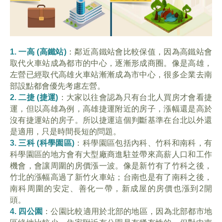
1. 一高 (高鐵站)
：鄰近高鐵站會比較保值，因為高鐵站會
取代火車站成為都市的中心，逐漸形成商圈。像是高雄，
左營已經取代高雄火車站漸漸成為市中心，很多企業去南
部設點都會優先考慮左營。
2. 二捷 (捷運)
：大家以往會認為只有台北人買房才會看捷
運，但以高雄為例，高雄捷運附近的房子，漲幅還是高於
沒有捷運站的房子。所以捷運這個判斷基準在台北以外還
是適用，只是時間長短的問題。
3. 三科 (科學園區)
：科學園區包括內科、竹科和南科，有
科學園區的地方會有大型廠商進駐並帶來高薪人口和工作
機會，會讓周圍的房價漲一波。像是新竹有了竹科之後，
竹北的漲幅高過了新竹火車站；台南也是有了南科之後，
南科周圍的安定、善化一帶，新成屋的房價也漲到2開
頭。
4. 四公園
：公園比較適用於北部的地區，因為北部都市地