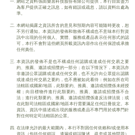
網站之資料係由樂居科技股份有限公司提供，本行自當盡力
為客戶提供正確之訊息，如有錯誤或疏忽，請以資料出處為
準。
本網站揭露之資訊所含的意見和預期內容可能隨時更改，恕
不另行通知。本資訊的發佈和散佈不構成也不意味本行對資
訊中出現的任何個人、實體、服務或產品表示任何形式的認
可，本行不會對這些網頁所載資訊內容作出任何保證或承擔
任何責任。
本資訊的發佈不是也不構成任何認購或達成任何交易之要
約、推薦、邀請或招攬的一部分；在以下情況下，本資訊亦
非邀請公眾認購或達成任何交易，也不允許向公眾提出認購
或達成任何交易之要約，也不應被如此看待：例如在所在司
法轄區或國家/地區，此類要約、推薦、邀請或招攬係未經授
權；向目標物件進行此類要約、推薦、邀請或招攬係不合
法；進行此類要約、推薦、邀請或招攬係違反法律法規；或
在此類司法轄區或國家/地區本行需要滿足任何註冊規定。本
資訊、資訊中描述或出現的服務或產品不專門用於或專門針
對任何特定司法轄區的公眾。
在法律允許的最大範圍內，本行不對因任何依賴和/或使用本
資訊（包括任何錯誤、遺漏或錯誤陳述、疏忽或其他問題）