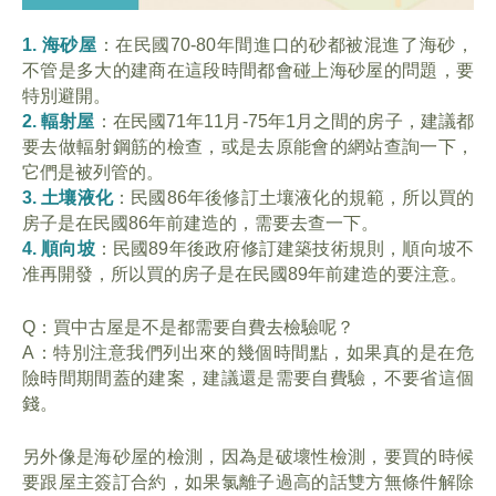
1. 海砂屋
：在民國70-80年間進口的砂都被混進了海砂，
不管是多大的建商在這段時間都會碰上海砂屋的問題，要
特別避開。
2. 輻射屋
：在民國71年11月-75年1月之間的房子，建議都
要去做輻射鋼筋的檢查，或是去原能會的網站查詢一下，
它們是被列管的。
3. 土壤液化
：民國86年後修訂土壤液化的規範，所以買的
房子是在民國86年前建造的，需要去查一下。
4. 順向坡
：民國89年後政府修訂建築技術規則，順向坡不
准再開發，所以買的房子是在民國89年前建造的要注意。
Q：買中古屋是不是都需要自費去檢驗呢？
A：特別注意我們列出來的幾個時間點，如果真的是在危
險時間期間蓋的建案，建議還是需要自費驗，不要省這個
錢。
另外像是海砂屋的檢測，因為是破壞性檢測，要買的時候
要跟屋主簽訂合約，如果氯離子過高的話雙方無條件解除