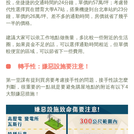
投，坐捷捷的交通時間約24分鐘，單價約57萬/坪；考慮替
代性選擇買在體育大學A7站，搭乘機捷到台北車站約23分
鐘，單價約26萬/坪。差不多的通勤時間，房價就省了幾乎
一半的價格。
建議大家可以依工作地點做衡量，多比較一些附近的生活
圈，如果資金不足的話，可以選擇通勤時間相近，但單價
較便宜的區域，可以節省下一些費用。
轉手性：嫌惡設施要注意！
第一堂課有提到買房要考慮接手性的問題，接手性該怎麼
判斷，很重要的一點就是要避免購屋地點的附近有以下4
大類嫌惡措施！