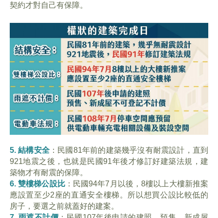
契約才對自己有保障。
5. 結構安全
：民國81年前的建築幾乎沒有耐震設計，直到
921地震之後，也就是民國91年後才修訂好建築法規，建
築物才有耐震的保障。
6. 雙樓梯公設比
：民國94年7月以後，8樓以上大樓新推案
應設置至少2座的直通安全樓梯。所以想買公設比較低的
房子，要選之前就蓋好的建案。
7. 雨遮不計價
：民國107年後申請的建照，預售、新成屋