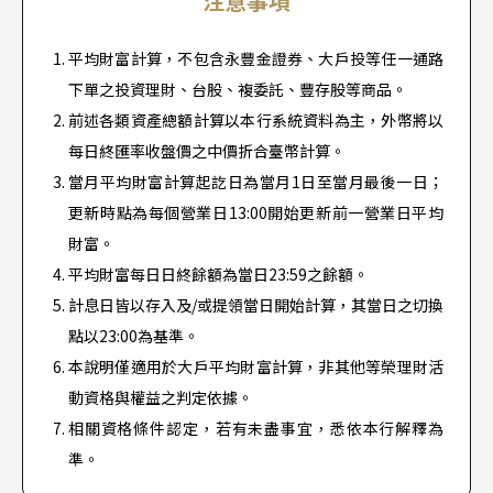
注意事項
平均財富計算，不包含永豐金證券、大戶投等任一通路
下單之投資理財、台股、複委託、豐存股等商品。
前述各類資產總額計算以本行系統資料為主，外幣將以
每日終匯率收盤價之中價折合臺幣計算。
當月平均財富計算起訖日為當月1日至當月最後一日；
更新時點為每個營業日13:00開始更新前一營業日平均
財富。
平均財富每日日終餘額為當日23:59之餘額。
計息日皆以存入及/或提領當日開始計算，其當日之切換
點以23:00為基準。
本說明僅適用於大戶平均財富計算，非其他等榮理財活
動資格與權益之判定依據。
相關資格條件認定，若有未盡事宜，悉依本行解釋為
準。