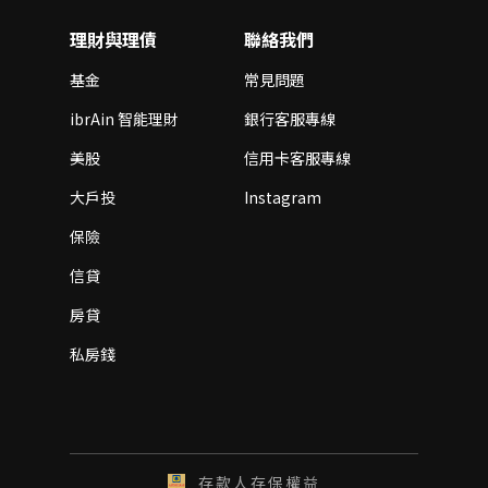
或
理財與理債
聯絡我們
基金
常見問題
ibrAin 智能理財
銀行客服專線
美股
信用卡客服專線
平均財富
大戶投
Instagram
當月平均財富達新臺幣30萬元(含)以上
保險
或
信貸
房貸
私房錢
單筆換匯滿額
完成單筆新臺幣換匯外幣交易，金額達等值新臺
幣5,000元(含)以上
存款人存保權益