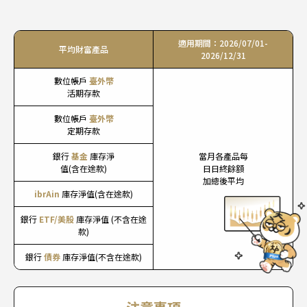
適用期間：2026/07/01-
單筆換匯滿額
平均財富產品
2026/12/31
完成單筆新臺幣換匯外幣交易，
數位帳戶
臺外幣
金額達等值新臺幣5,000元(含)以上
活期存款
*單筆換匯滿額任務不含大戶速匯交易、臺幣帳戶
數位帳戶
臺外幣
預約外幣現鈔及ATM臺幣帳戶提領外幣現鈔
定期存款
或
銀行
基金
庫存淨
當月各產品每
值(含在途款)
日日終餘額
加總後平均
ibrAin
庫存淨值(含在途款)
銀行
ETF/美股
庫存淨值 (不含在途
款)
台股現貨交易
銀行
債券
庫存淨值(不含在途款)
以DAWHO數位帳戶綁定永豐金證券交割戶，並
以該帳戶完成任一筆台股現貨交易成交
(含豐存
股)
。