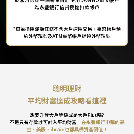
於當月最後一個營業日前使用DAWHO數位帳戶
為永豐銀行信貸授權扣款帳戶
*單筆換匯滿額任務不含大戶速匯交易、臺幣帳戶預
約外幣現鈔及ATM臺幣帳戶提領外幣現鈔
當月平均財富達 新臺幣 100 萬元(含)以上，且於
當月符合以下任一條件，
聰明理財
即可於次月升級「大戶Plus」等級。
平均財富達成攻略看這裡
想要升等大戶等級或是大戶Plus嗎?
不是只有存款才可計入平均財富，
在永豐銀行申購的基
金、美股、ibrAin也都具備資產價值！