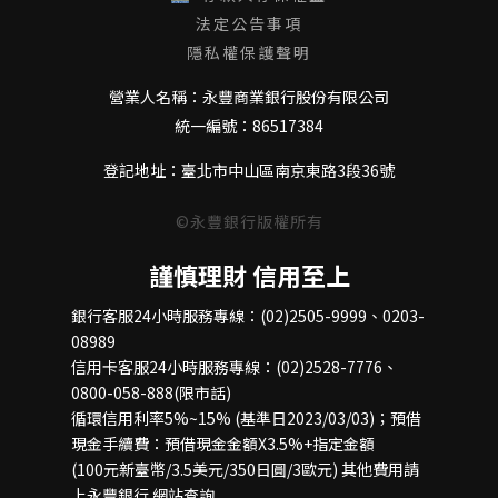
法定公告事項
或
隱私權保護聲明
營業人名稱：永豐商業銀行股份有限公司
統一編號：86517384
登記地址：臺北市中山區南京東路3段36號
信貸授扣
©永豐銀行版權所有
於當月最後一個營業日前使用DAWHO 數位帳戶
為永豐銀行信貸授權扣款帳戶
謹慎理財 信用至上
銀行客服24小時服務專線：(02)2505-9999、0203-
08989
信用卡客服24小時服務專線：(02)2528-7776、
0800-058-888(限市話)
循環信用利率5%~15% (基準日2023/03/03)；預借
現金手續費：預借現金金額X3.5%+指定金額
分級權益看這裡
(100元新臺幣/3.5美元/350日圓/3歐元) 其他費用請
上
永豐銀行
網站查詢