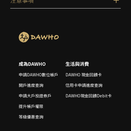
注意事項
新戶禮
無須完成任何任務，開戶後至次月底前皆享有一
個月大戶等級。
成為DAWHO
生活與消費
申請DAWHO數位帳戶
DAWHO 現金回饋卡
開戶進度查詢
信用卡申請進度查詢
申請大戶投證券戶
DAWHO現金回饋Debit卡
【限定】證券台股交易
以DAWHO數位帳戶綁定為永豐金證券交割戶，
提升帳戶權限
且當月以該帳戶完成任一筆台股現貨交易成交(含
等級優惠查詢
豐存股)