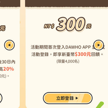
NT$ 300 元
N
活動期間首次登入DAWHO APP 並完成
$300元
活動登錄，即享新臺幣
回饋。
(限量4,000名)
內
%
立即登錄