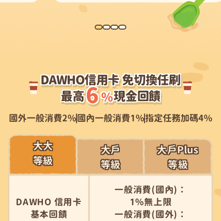
DAWHO信用卡 免切換任刷
6
最高
現金回饋
%
國外一般消費2%
國內一般消費1%
指定任務加碼4%
大大
大戶
大戶Plus
等級
等級
等級
一般消費(國內)：
DAWHO 信用卡
1%無上限
基本回饋
一般消費(國外)：