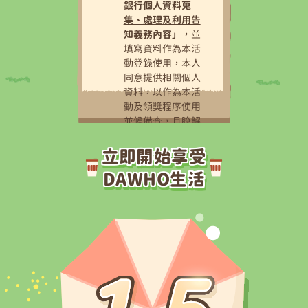
銀行個人資料蒐
集、處理及利用告
知義務內容」
，並
填寫資料作為本活
動登錄使用，本人
同意提供相關個人
資料，以作為本活
動及領獎程序使用
並候備查，且瞭解
得獎者須配合永豐
銀行領獎程序。
立即開始享受
DAWHO生活
資料送出