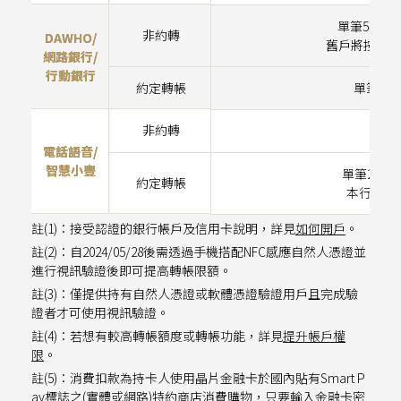
單筆5萬/單
非約轉
DAWHO/
舊戶將按驗證
網路銀行/
行動銀行
約定轉帳
單筆200
非約轉
電話語音/
智慧小豐
單筆200萬
約定轉帳
本行本人
註(1)：接受認證的銀行帳戶及信用卡說明，詳見
如何開戶
。
註(2)：自2024/05/28後需透過手機搭配NFC感應自然人憑證並
進行視訊驗證後即可提高轉帳限額。
註(3)：僅提供持有自然人憑證或軟體憑證驗證用戶且完成驗
證者才可使用視訊驗證。
註(4)：若想有較高轉帳額度或轉帳功能，詳見
提升帳戶權
限
。
註(5)：消費扣款為持卡人使用晶片金融卡於國內貼有Smart P
ay標誌之(實體或網路)特約商店消費購物，只要輸入金融卡密