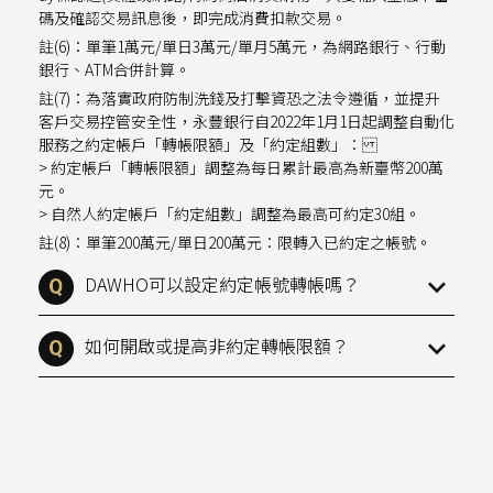
碼及確認交易訊息後，即完成消費扣款交易。
註(6)：單筆1萬元/單日3萬元/單月5萬元，為網路銀行、行動
銀行、ATM合併計算。
註(7)：為落實政府防制洗錢及打擊資恐之法令遵循，並提升
客戶交易控管安全性，永豐銀行自2022年1月1日起調整自動化
服務之約定帳戶「轉帳限額」及「約定組數」：
> 約定帳戶「轉帳限額」調整為每日累計最高為新臺幣200萬
元。
> 自然人約定帳戶「約定組數」調整為最高可約定30組。
註(8)：單筆200萬元/單日200萬元：限轉入已約定之帳號。
DAWHO可以設定約定帳號轉帳嗎？
如何開啟或提高非約定轉帳限額？