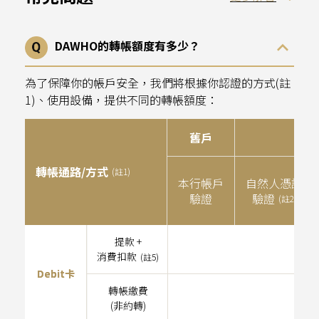
只要設定轉帳金額、密碼，別人就可以透過你發送的
連結進行收款囉~ 24 小時內未取款連結自動失效，你
DAWHO的轉帳額度有多少？
也可以隨時取消
為了保障你的帳戶安全，我們將根據你認證的方式(註
1)、使用設備，提供不同的轉帳額度：
舊戶
轉帳通路/方式
(註1)
本行帳戶
自然人憑證
驗證
驗證
(註2)
提款 +
消費扣款
(註5)
Debit卡
轉帳繳費
單
(非約轉)
單