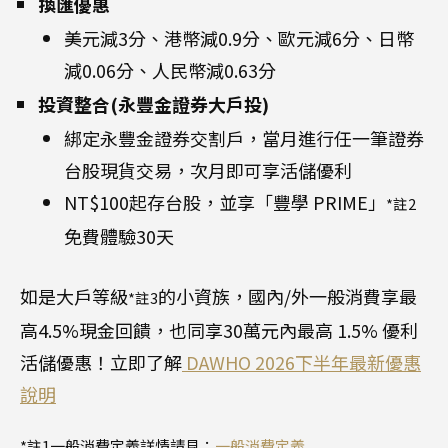
換匯優惠
美元減3分、港幣減0.9分、歐元減6分、日幣
減0.06分、人民幣減0.63分
投資整合(永豐金證券大戶投)
綁定永豐金證券交割戶，當月進行任一筆證券
台股現貨交易，次月即可享活儲優利
NT$100起存台股，並享「豐學 PRIME」
*註2
免費體驗30天
如是大戶等級
的小資族，國內/外一般消費享最
*註3
高4.5%現金回饋，也同享30萬元內最高 1.5% 優利
活儲優惠！立即了解
DAWHO 2026下半年最新優惠
說明
*註1一般消費定義詳情請見：
一般消費定義