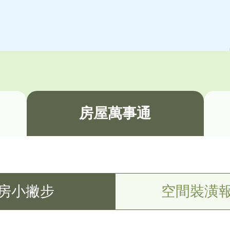
房屋萬事通
房小撇步
空間裝潢