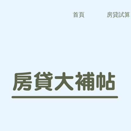
首頁
房貸試算
我要買
理財型
我要轉