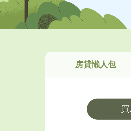
房貸懶人包
買