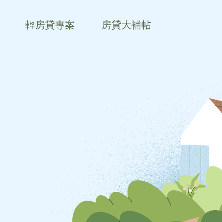
輕房貸專案
房貸大補帖
房
我要買房
房貸懶人包
房貸
理財型房貸
房貸萬事通
貸
我要轉貸
FAQ