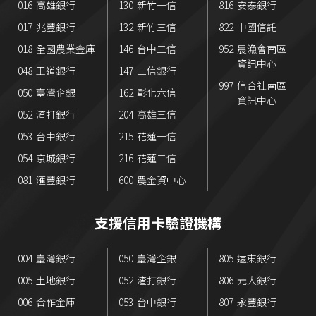
016
高雄銀行
130
新竹一信
816
安泰銀行
017
兆豐銀行
132
新竹三信
822
中國信託
018
全國農業金庫
146
台中二信
952
農漁會南區
資訊中心
048
王道銀行
147
三信銀行
997
信合社南區
050
臺灣企銀
162
彰化六信
資訊中心
052
渣打銀行
204
高雄三信
053
台中銀行
215
花蓮一信
054
京城銀行
216
花蓮二信
081
滙豐銀行
600
農金資中心
支援信用卡驗證機構
004
臺灣銀行
050
臺灣企銀
805
遠東銀行
005
土地銀行
052
渣打銀行
806
元大銀行
006
合作金庫
053
台中銀行
807
永豐銀行