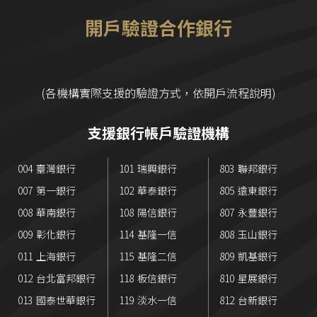
請準備彩色且清晰的中華民國身分證、健保卡，如果
開戶驗證合作銀行
沒有健保卡也可使用駕照或護照，並請確認你提供的
手機門號與 Email 為本人使用且能順利收到驗證簡訊
與電子郵件
(各機構實際支援的驗證方式，依開戶流程說明)
支援銀行帳戶驗證機構
004
臺灣銀行
101
瑞興銀行
803
聯邦銀行
007
第一銀行
102
華泰銀行
805
遠東銀行
008
華南銀行
108
陽信銀行
807
永豐銀行
009
彰化銀行
114
基隆一信
808
玉山銀行
011
上海銀行
115
基隆二信
809
凱基銀行
012
台北富邦銀行
118
板信銀行
810
星展銀行
013
國泰世華銀行
119
淡水一信
812
台新銀行