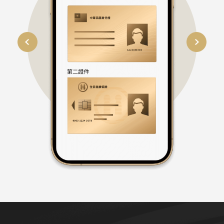
01
02
03
04
準備雙證件正本