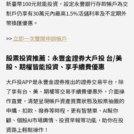
新臺幣100元就能投資，設定永豐銀行存款帳戶為交
割戶仍享有30萬元內最高1.5%活儲利率及不定期外
幣換匯優惠。
>>
立即一次雙開申辦帳戶
股票投資推薦：永豐金證券大戶投 台/美
股、期權皆能投資、享手續費優惠
大戶投APP是永豐金證券推出的證券交易平台，除
了享有台、美、期權等交易手續費優惠外，介面操
作直覺，清楚呈現帳戶資產買賣狀態及股票抽籤的
申購、扣款、撥券等時程，更有智慧單、AI幫你
顧、個股AI市場輿情、投資早報等功能，助你在投
資路上輕鬆操作！