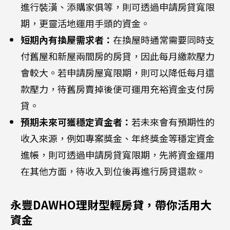
進行裝潢、添購家俱等，則可透過申請房貸寬限
期，更靈活地運用手頭的資金。
短期內有換屋需求者：
在換屋時通常需要同時支
付舊屋和新屋兩間房的房貸，因此每月繳款壓力
會較大。若申請房屋寬限期，則可以降低每月還
款壓力，待舊房賣掉後便可運用充裕資金支付房
貸。
預期未來可獲穩定資金者：
若未來會有預期性的
收入來源，例如專案獎金、年終獎金等穩定資金
進帳，則可透過申請房貸寬限期，先將資金運用
在其他方面，待收入到位後再進行房貸還款。
永豐DAWHO理財型輕房貸，帶你活用大
資金