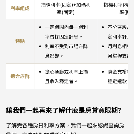
指標利率(固定)+加碼利
指標利率(機動
利率組成
率(固定)
率(固定
一定期間內每一期利
不分區段加
率皆採固定計息。
定利率計息
特點
利率不受到市場升降
月利息相對
息影響。
易掌握支出
擔心通膨或利率上揚
資金充裕者
適合族群
且收入穩定者。
穩定還款。
讓我們一起再來了解什麼是房貸寬限期?
了解完各種房貸利率方案，我們一起來認識查詢房