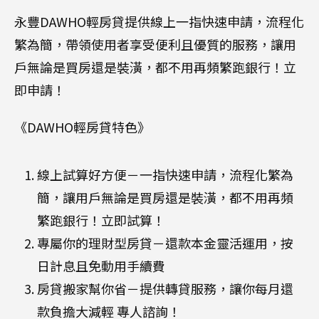
永豐DAWHO輕房貸提供線上一指快速申請，流程化
繁為簡，帶領使用者享受便利且優質的服務，讓用
戶無論是買房還是裝潢，都不用再頻繁跑銀行！立
即申請！
《DAWHO輕房貸特色》
線上試算好方便－一指快速申請，流程化繁為
簡，讓用戶無論是買房還是裝潢，都不用再頻
繁跑銀行！立即試算！
專屬你的理財型房貸－還款本金靈活運用，按
日計息且免動用手續費
房貸搬家幫你省－提供轉貸服務，讓你每月還
款負擔大減輕 專人諮詢！