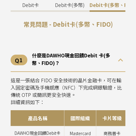
開戶相關
Debit卡
Debit卡(多幣)
Debit卡(多幣、FIDO
帳戶相關
常見問題 - Debit卡(多幣、FIDO)
分級制度
提升帳戶權限
什麼是DAWHO現金回饋Debit 卡(多
存款
幣、FIDO)？
自動扣繳
這是一張結合 FIDO 安全技術的晶片金融卡，可在輸
信用卡
入固定密碼及手機感應（NFC）下完成網銀驗證，比
傳統 OTP 或簡訊更安全快速。
提款轉帳
詳細資訊如下：
投資
產品名稱
國際組織
卡片等級
保險
DAWHO現金回饋Debit卡
Mastercard
商務普卡